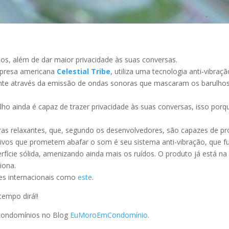
os, além de dar maior privacidade às suas conversas.
mpresa americana
Celestial Tribe
, utiliza uma tecnologia anti-vibra
te através da emissão de ondas sonoras que mascaram os barulhos 
ho ainda é capaz de trazer privacidade às suas conversas, isso por
oras relaxantes, que, segundo os desenvolvedores, são capazes de p
itivos que prometem abafar o som é seu sistema anti-vibração, que
ície sólida, amenizando ainda mais os ruídos. O produto já está na
iona.
es internacionais como
este
.
tempo dirá!!
e condomínios no Blog
EuMoroEmCondomínio
.