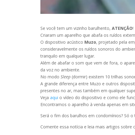
Se você tem um vizinho barulhento,
ATENÇÃO
!
Criaram um aparelho que abafa os ruídos extern
O dispositivo acústico
Muzo
, projetado pela e
consideravelmente os ruídos sonoros do ambien
tranquilo em qualquer lugar.
Além de abafar o som que vem de fora, o aparel
da voz no ambiente.
No modo
Sleep
(dormir) existem 10 trilhas son
A grande diferença entre Muzo e outros dispos
presentes no ar, mas também em qualquer superf
Veja
aqui
o vídeo do dispositivo e como ele func
Encontramos o aparelho à venda apenas em sit
Será o fim dos barulhos em condomínios? Só o 
Comente essa notícia e leia mais artigos sobr