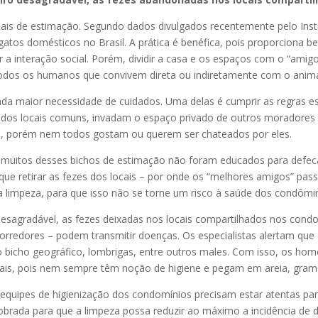
s de estimação. Segundo dados divulgados recentemente pelo Institut
atos domésticos no Brasil. A prática é benéfica, pois proporciona be
r a interação social. Porém, dividir a casa e os espaços com o “amig
todos os humanos que convivem direta ou indiretamente com o anima
inda maior necessidade de cuidados. Uma delas é cumprir as regras e
 dos locais comuns, invadam o espaço privado de outros moradores
s, porém nem todos gostam ou querem ser chateados por eles.
 muitos desses bichos de estimação não foram educados para defeca
ue retirar as fezes dos locais – por onde os “melhores amigos” pas
 limpeza, para que isso não se torne um risco à saúde dos condômin
sagradável, as fezes deixadas nos locais compartilhados nos condom
corredores – podem transmitir doenças. Os especialistas alertam qu
bicho geográfico, lombrigas, entre outros males. Com isso, os ho
ais, pois nem sempre têm noção de higiene e pegam em areia, grama
equipes de higienização dos condomínios precisam estar atentas para
dobrada para que a limpeza possa reduzir ao máximo a incidência de