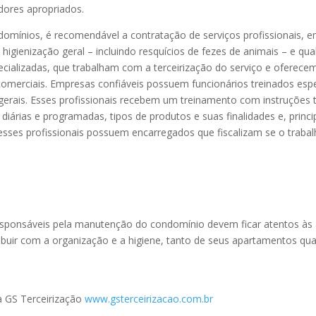
dores apropriados.
domínios, é recomendável a contratação de serviços profissionais,
ienização geral – incluindo resquícios de fezes de animais – e qual f
cializadas, que trabalham com a terceirização do serviço e oferece
omerciais. Empresas confiáveis possuem funcionários treinados espe
s gerais. Esses profissionais recebem um treinamento com instruções t
 diárias e programadas, tipos de produtos e suas finalidades e, prin
, esses profissionais possuem encarregados que fiscalizam se o tra
sponsáveis pela manutenção do condomínio devem ficar atentos às 
ir com a organização e a higiene, tanto de seus apartamentos quant
a GS Terceirização
www.gsterceirizacao.com.br