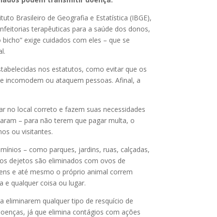
o Brasileiro de Geografia e Estatística (IBGE),
nfeitorias terapêuticas para a saúde dos donos,
o bicho” exige cuidados com eles – que se
l.
stabelecidas nos estatutos, como evitar que os
 e incomodem ou ataquem pessoas. Afinal, a
r no local correto e fazem suas necessidades
saram – para não terem que pagar multa, o
os ou visitantes.
ínios – como parques, jardins, ruas, calçadas,
e os dejetos são eliminados com ovos de
mens e até mesmo o próprio animal correm
 e qualquer coisa ou lugar.
 eliminarem qualquer tipo de resquício de
 doenças, já que elimina contágios com ações