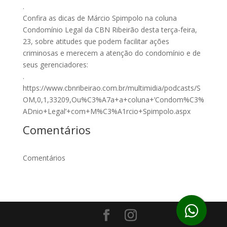
.⠀
Confira as dicas de Márcio Spimpolo na coluna
Condomínio Legal da CBN Ribeirão desta terça-feira,
23, sobre atitudes que podem facilitar ações
criminosas e merecem a atenção do condomínio e de
seus gerenciadores:⠀⠀⠀⠀
.⠀⠀
https://www.cbnribeirao.com.br/multimidia/podcasts/S
OM,0,1,33209,Ou%C3%A7a+a+coluna+’Condom%C3%
ADnio+Legal’+com+M%C3%A1rcio+Spimpolo.aspx
Comentários
Comentários